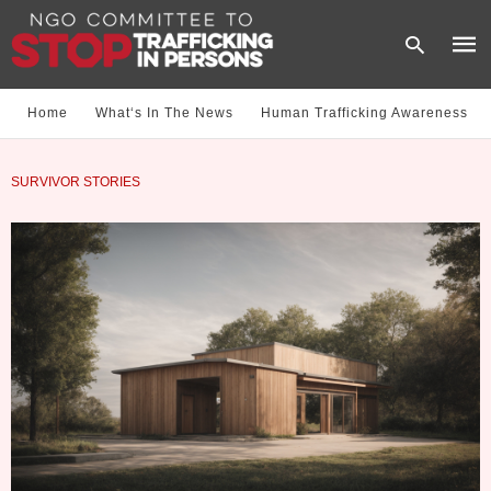
Home
What‘s In The News
Human Trafficking Awareness
Type
SURVIVOR STORIES
your
sear
quer
and
hit
enter