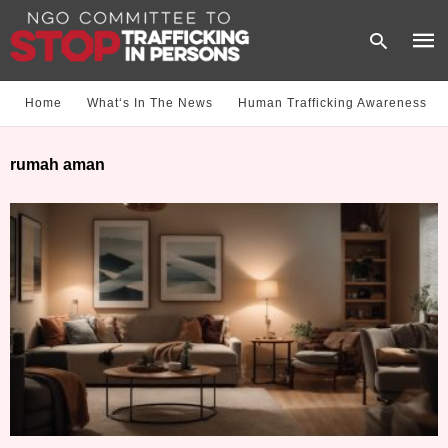
Home
What‘s In The News
Human Trafficking Awareness
Type
rumah aman
your
sear
quer
and
hit
enter