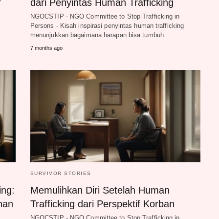
f
dari Penyintas Human Trafficking
NGOCSTIP - NGO Committee to Stop Trafficking in
Persons - Kisah inspirasi penyintas human trafficking
menunjukkan bagaimana harapan bisa tumbuh…
7 months ago
SURVIVOR STORIES
ing:
Memulihkan Diri Setelah Human
han
Trafficking dari Perspektif Korban
NGOCSTIP - NGO Committee to Stop Trafficking in