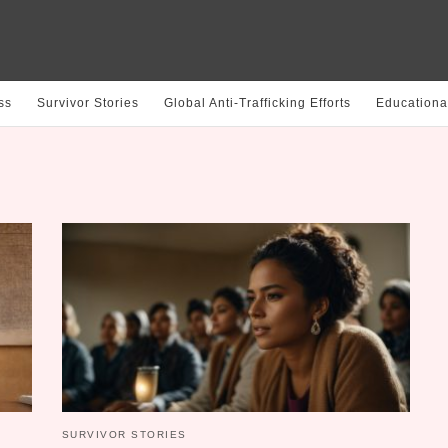
ss
Survivor Stories
Global Anti-Trafficking Efforts
Educationa
SURVIVOR STORIES