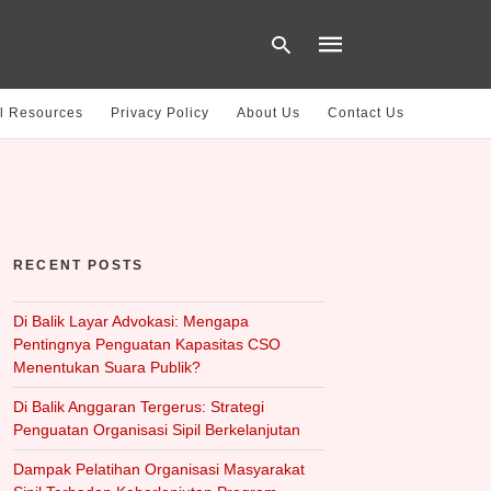
l Resources
Privacy Policy
About Us
Contact Us
Type
your
search
query
and
hit
RECENT POSTS
enter:
Di Balik Layar Advokasi: Mengapa
Pentingnya Penguatan Kapasitas CSO
Menentukan Suara Publik?
Di Balik Anggaran Tergerus: Strategi
Penguatan Organisasi Sipil Berkelanjutan
Dampak Pelatihan Organisasi Masyarakat