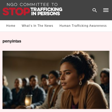
Home
What‘s In The News
Human Trafficking Awareness
Type
penyintas
your
sear
quer
and
hit
enter