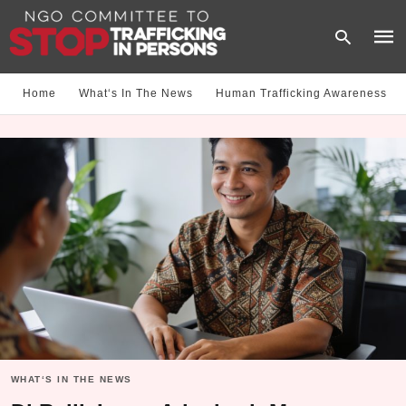
Home
What‘s In The News
Human Trafficking Awareness
Type
your
sear
quer
and
hit
enter
WHAT‘S IN THE NEWS