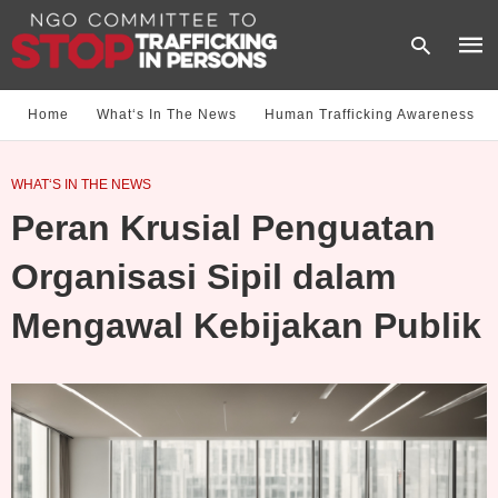
Home
What‘s In The News
Human Trafficking Awareness
Type
WHAT‘S IN THE NEWS
your
sear
Peran Krusial Penguatan
quer
and
hit
Organisasi Sipil dalam
enter
Mengawal Kebijakan Publik