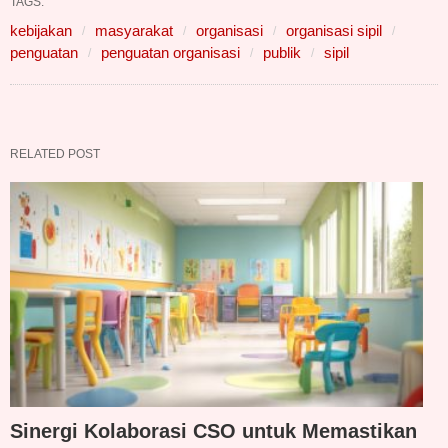
TAGS:
kebijakan
masyarakat
organisasi
organisasi sipil
penguatan
penguatan organisasi
publik
sipil
RELATED POST
Sinergi Kolaborasi CSO untuk Memastikan