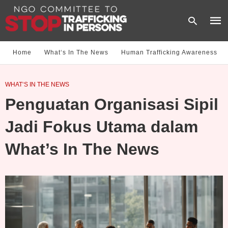
Home
What‘s In The News
Human Trafficking Awareness
Type
WHAT‘S IN THE NEWS
your
sear
Penguatan Organisasi Sipil
quer
and
hit
Jadi Fokus Utama dalam
enter
What’s In The News