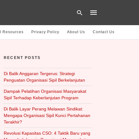
l Resources
Privacy Policy
About Us
Contact Us
Type
your
RECENT POSTS
search
query
and
hit
Di Balik Anggaran Tergerus: Strategi
enter:
Penguatan Organisasi Sipil Berkelanjutan
Dampak Pelatihan Organisasi Masyarakat
Sipil Terhadap Keberlanjutan Program
Di Balik Layar Perang Melawan Sindikat:
Mengapa Organisasi Sipil Kunci Pertahanan
Terakhir?
Revolusi Kapasitas CSO: 4 Taktik Baru yang