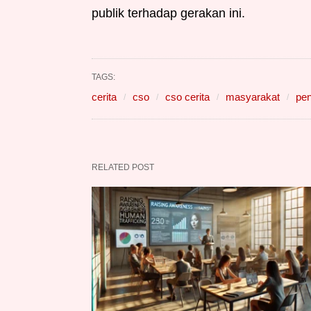
publik terhadap gerakan ini.
TAGS:
cerita
cso
cso cerita
masyarakat
pe
RELATED POST