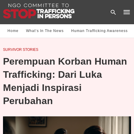
Home
What‘s In The News
Human Trafficking Awareness
Type
SURVIVOR STORIES
your
sear
Perempuan Korban Human
quer
and
hit
Trafficking: Dari Luka
enter
Menjadi Inspirasi
Perubahan